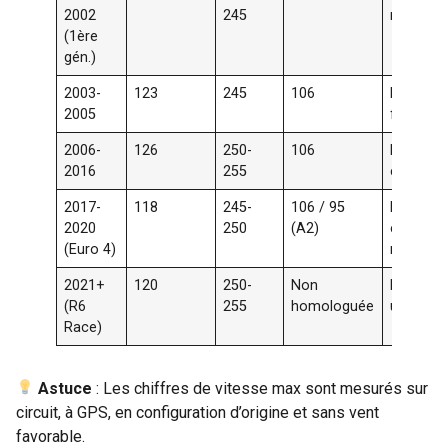
2002
245
moteur v
(1ère
gén.)
2003-
123
245
106
Polyvale
2005
fiable
2006-
126
250-
106
Radical,
2016
255
circuit
2017-
118
245-
106 / 95
Homolog
2020
250
(A2)
électron
(Euro 4)
modern
2021+
120
250-
Non
Pour la p
(R6
255
homologuée
uniquem
Race)
Astuce
: Les chiffres de vitesse max sont mesurés sur
circuit, à GPS, en configuration d’origine et sans vent
favorable.