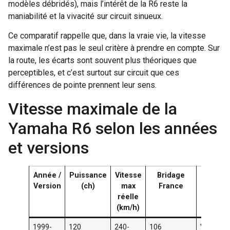
modèles débridés), mais l’intérêt de la R6 reste la
maniabilité et la vivacité sur circuit sinueux.
Ce comparatif rappelle que, dans la vraie vie, la vitesse
maximale n’est pas le seul critère à prendre en compte. Sur
la route, les écarts sont souvent plus théoriques que
perceptibles, et c’est surtout sur circuit que ces
différences de pointe prennent leur sens.
Vitesse maximale de la
Yamaha R6 selon les années
et versions
Année /
Puissance
Vitesse
Bridage
Not
Version
(ch)
max
France
d’usa
réelle
(km/h)
1999-
120
240-
106
Vintage,