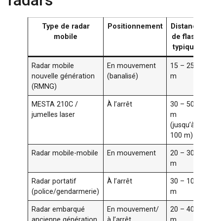
Type de radar
Positionnement
Distance
T
mobile
de flash
typique
Radar mobile
En mouvement
15 – 25
Infr
nouvelle génération
(banalisé)
m
(RMNG)
MESTA 210C /
À l’arrêt
30 – 50
Las
jumelles laser
m
(jusqu’à
100 m)
Radar mobile-mobile
En mouvement
20 – 30
Inf
m
Radar portatif
À l’arrêt
30 – 100
Lase
(police/gendarmerie)
m
Radar embarqué
En mouvement/
20 – 40
Dop
ancienne génération
à l’arrêt
m