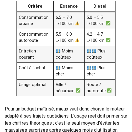
Critère
Essence
Diesel
Consommation
6,5 – 7,0
5,0 – 5,5
urbaine
L/100 km
L/100 km
Consommation
5,5 – 6,0
4,2 – 4,7
autoroute
L/100 km
L/100 km
Entretien
Moins
Plus
courant
coûteux
coûteux
Coût à l’achat
Moins
Plus
cher
cher
Usage optimal
Ville /
Route /
périurbain
autoroute
Pour un budget maîtrisé, mieux vaut donc choisir le moteur
adapté à ses trajets quotidiens. L’usage réel doit primer sur
les chiffres théoriques : c’est le seul moyen d’éviter les
mauvaises surprises après quelques mois d’utilisation.